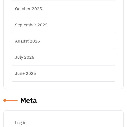
October 2025
September 2025
August 2025
July 2025
June 2025
Meta
Log in