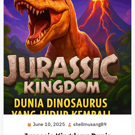
June 10, 2025
shellmusang89
June
shellmusan
10,