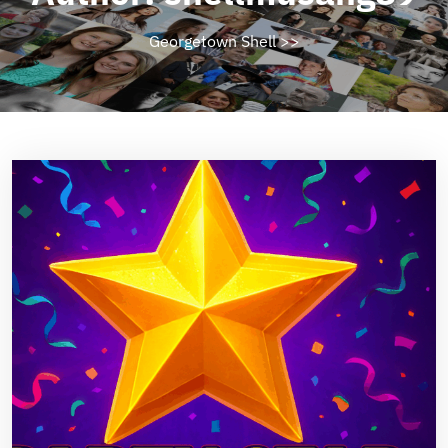
Georgetown Shell
>>