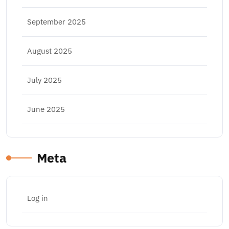
September 2025
August 2025
July 2025
June 2025
Meta
Log in