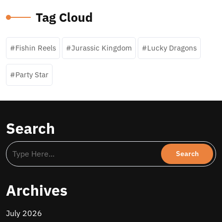
Tag Cloud
Fishin Reels
Jurassic Kingdom
Lucky Dragons
Party Star
Search
Archives
July 2026