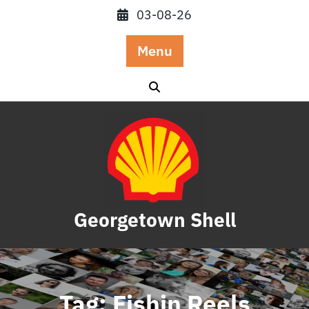
Skip
03-08-26
to
content
Menu
Georgetown Shell
Tag:
Fishin Reels