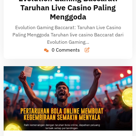
2026
Taruhan Live Casino Paling
Menggoda
Evolution Gaming Baccarat: Taruhan Live Casino
Paling Menggoda Taruhan live casino Baccarat dari
Evolution Gaming…
0 Comments