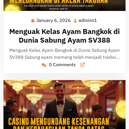
January 6, 2026
adminn1
January
adminn1
6,
Menguak Kelas Ayam Bangkok di
2026
Dunia Sabung Ayam SV388
Menguak Kelas Ayam Bangkok di Dunia Sabung Ayam
SV388 Sabung ayam memang telah menjadi tradisi…
0 Comments