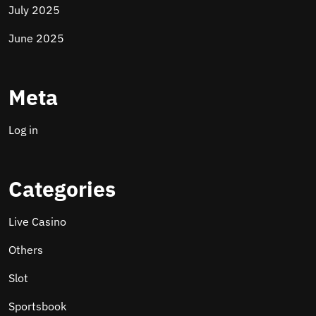
July 2025
June 2025
Meta
Log in
Categories
Live Casino
Others
Slot
Sportsbook