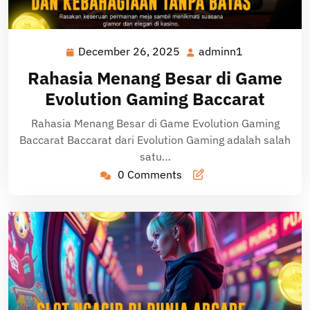
December 26, 2025
adminn1
December
adminn1
26,
Rahasia Menang Besar di Game
2025
Evolution Gaming Baccarat
Rahasia Menang Besar di Game Evolution Gaming
Baccarat Baccarat dari Evolution Gaming adalah salah
satu…
0 Comments