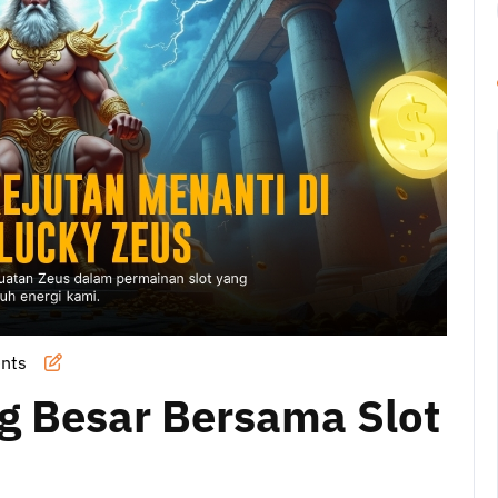
nts
ng Besar Bersama Slot