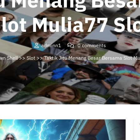
lot Mulia77 Sl
adminn1
0 comments
wn Shell
>>
Slot
>> Taktik Jitu Menang Besar Bersama Slot Mu