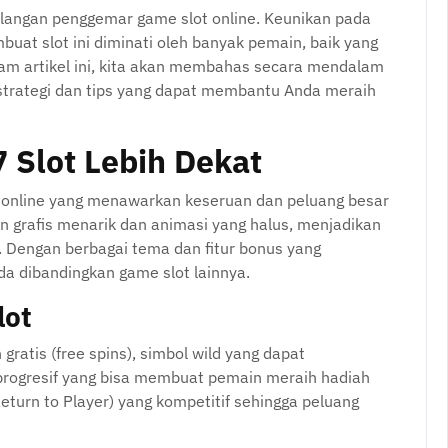
kalangan penggemar game slot online. Keunikan pada
at slot ini diminati oleh banyak pemain, baik yang
m artikel ini, kita akan membahas secara mendalam
strategi dan tips yang dapat membantu Anda meraih
 Slot Lebih Dekat
t online yang menawarkan keseruan dan peluang besar
n grafis menarik dan animasi yang halus, menjadikan
Dengan berbagai tema dan fitur bonus yang
a dibandingkan game slot lainnya.
lot
gratis (free spins), simbol wild yang dapat
 progresif yang bisa membuat pemain meraih hadiah
(Return to Player) yang kompetitif sehingga peluang