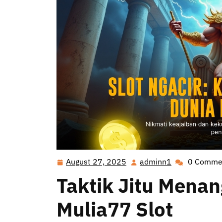
August 27, 2025
adminn1
0 Comme
August
adminn1
27,
Taktik Jitu Mena
2025
Mulia77 Slot