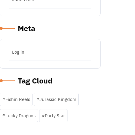
Meta
Log in
Tag Cloud
Fishin Reels
Jurassic Kingdom
Lucky Dragons
Party Star