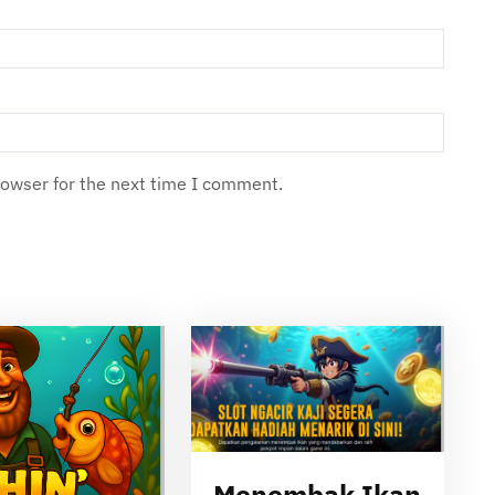
rowser for the next time I comment.
Menembak Ikan