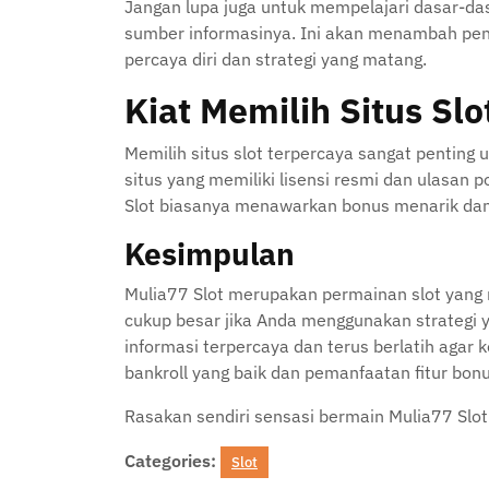
Jangan lupa juga untuk mempelajari dasar-da
sumber informasinya. Ini akan menambah pen
percaya diri dan strategi yang matang.
Kiat Memilih Situs Sl
Memilih situs slot terpercaya sangat pentin
situs yang memiliki lisensi resmi dan ulasan p
Slot biasanya menawarkan bonus menarik dan 
Kesimpulan
Mulia77 Slot merupakan permainan slot yan
cukup besar jika Anda menggunakan strategi
informasi terpercaya dan terus berlatih aga
bankroll yang baik dan pemanfaatan fitur bon
Rasakan sendiri sensasi bermain Mulia77 Slo
Categories:
Slot