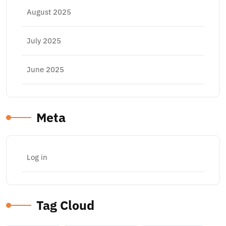
August 2025
July 2025
June 2025
Meta
Log in
Tag Cloud