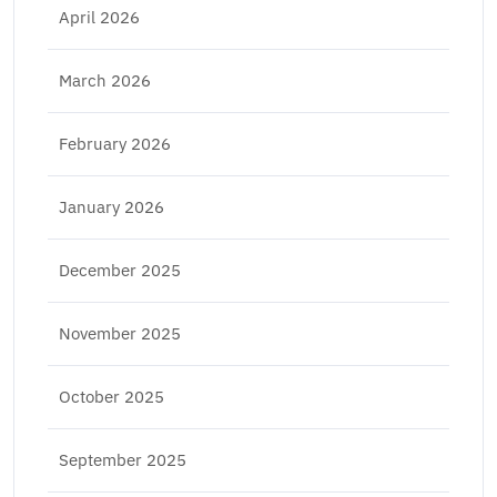
April 2026
March 2026
February 2026
January 2026
December 2025
November 2025
October 2025
September 2025