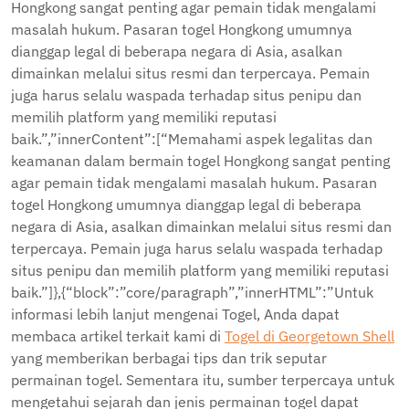
Hongkong sangat penting agar pemain tidak mengalami
masalah hukum. Pasaran togel Hongkong umumnya
dianggap legal di beberapa negara di Asia, asalkan
dimainkan melalui situs resmi dan terpercaya. Pemain
juga harus selalu waspada terhadap situs penipu dan
memilih platform yang memiliki reputasi
baik.”,”innerContent”:[“Memahami aspek legalitas dan
keamanan dalam bermain togel Hongkong sangat penting
agar pemain tidak mengalami masalah hukum. Pasaran
togel Hongkong umumnya dianggap legal di beberapa
negara di Asia, asalkan dimainkan melalui situs resmi dan
terpercaya. Pemain juga harus selalu waspada terhadap
situs penipu dan memilih platform yang memiliki reputasi
baik.”]},{“block”:”core/paragraph”,”innerHTML”:”Untuk
informasi lebih lanjut mengenai Togel, Anda dapat
membaca artikel terkait kami di
Togel di Georgetown Shell
yang memberikan berbagai tips dan trik seputar
permainan togel. Sementara itu, sumber terpercaya untuk
mengetahui sejarah dan jenis permainan togel dapat