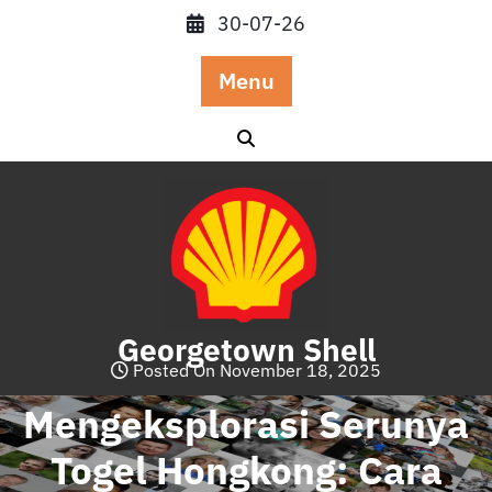
Skip
30-07-26
to
content
Menu
Georgetown Shell
Posted On November 18, 2025
Mengeksplorasi Serunya
Togel Hongkong: Cara