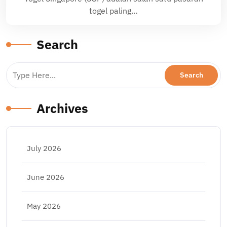
togel paling…
Search
Archives
July 2026
June 2026
May 2026