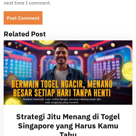
next time I comment.
Related Post
Strategi Jitu Menang di Togel
Singapore yang Harus Kamu
Tahu