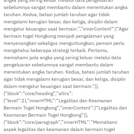
sebelumnya sangat membantu dalam menentukan angka
taruhan. Kedua, batasi jumlah taruhan agar tidak
mengalami kerugian besar, dan ketiga, disiplin dalam
mengatur keuangan saat bermain.”,”innerContent”:[“Agar
bermain togel Hongkong menjadi pengalaman yang
menyenangkan sekaligus menguntungkan, pemain perlu
mengetahui beberapa strategi terbaik. Pertama,
memahami pola angka yang sering keluar melalui data
pengeluaran sebelumnya sangat membantu dalam
menentukan angka taruhan. Kedua, batasi jumlah taruhan
agar tidak mengalami kerugian besar, dan ketiga, disiplin
dalam mengatur keuangan saat bermain.”]},
{“block”:”core/heading”,”attrs”:
{“level”:2},”innerHTML”:”Legalitas dan Keamanan
Bermain Togel Hongkong”,”innerContent”:[“Legalitas dan
Keamanan Bermain Togel Hongkong”]},
{“block”:”core/paragraph”,”innerHTML”:”Memahami
aspek legalitas dan keamanan dalam bermain togel