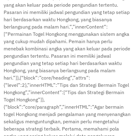
yang akan keluar pada periode pengundian tertentu.
Pasaran ini memiliki jadwal pengundian yang tetap setiap
hari berdasarkan waktu Hongkong, yang biasanya
berlangsung pada malam hari.”,”innerContent”:
[“Permainan Togel Hongkong menggunakan sistem angka
yang cukup mudah dipahami. Pemain hanya perlu
menebak kombinasi angka yang akan keluar pada periode
pengundian tertentu. Pasaran ini memiliki jadwal
pengundian yang tetap setiap hari berdasarkan waktu
Hongkong, yang biasanya berlangsung pada malam
hari.”]},{“block”:”core/heading”,”attrs”:
{“level”:2},”innerHTML”:”Tips dan Strategi Bermain Togel
Hongkong”,”innerContent”:[“Tips dan Strategi Bermain
Togel Hongkong”]},
{“block”:”core/paragraph”,”innerHTML”:”Agar bermain
togel Hongkong menjadi pengalaman yang menyenangkan
sekaligus menguntungkan, pemain perlu mengetahui
beberapa strategi terbaik. Pertama, memahami pola
angka yang sering keluar melalui data pengeluaran