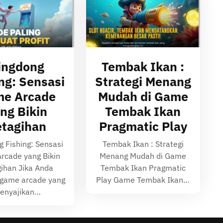
ingdong
Tembak Ikan :
ng: Sensasi
Strategi Menang
e Arcade
Mudah di Game
ng Bikin
Tembak Ikan
etagihan
Pragmatic Play
g Fishing: Sensasi
Tembak Ikan : Strategi
rcade yang Bikin
Menang Mudah di Game
ihan Jika Anda
Tembak Ikan Pragmatic
 game arcade yang
Play Game Tembak Ikan…
enyajikan…