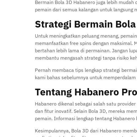
Bermain Bola 3D Habanero juga lebih mudah d
pemain dari semua kalangan untuk langsung
Strategi Bermain Bol
Untuk meningkatkan peluang menang, pemain 
memanfaatkan free spins dengan maksimal. Me
bertahan lebih lama di permainan. Jangan lu
membantu mengasah strategi tanpa risiko keh
Pernah membaca tips lengkap strategi bermain
kami bahas sebelumnya untuk memperdalam
Tentang Habanero Pro
Habanero dikenal sebagai salah satu provider
dan fitur inovatif. Selain Bola 3D, mereka memi
pemain. Informasi lengkap tentang Habanero b
Kesimpulannya, Bola 3D dari Habanero membe