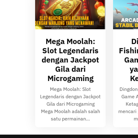
Mega Moolah:
D
Slot Legendaris
Fishi
dengan Jackpot
Gam
Gila dari
ya
Microgaming
K
Mega Moolah: Slot
Dingdon
Legendaris dengan Jackpot
Game A
Gila dari Microgaming
Ketag
Mega Moolah adalah salah
mencari
satu permainan…
m