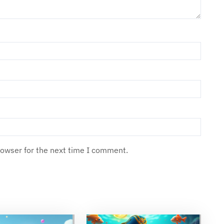
rowser for the next time I comment.