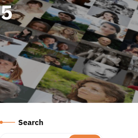
25
Search