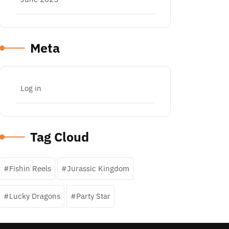
Meta
Log in
Tag Cloud
Fishin Reels
Jurassic Kingdom
Lucky Dragons
Party Star