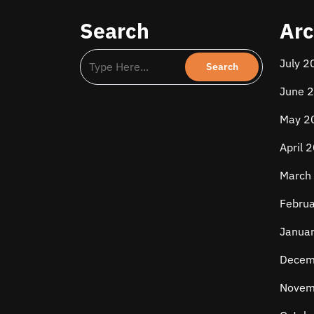
Search
Arc
July 2
June 
May 2
April 
March
Febru
Janua
Decem
Novem